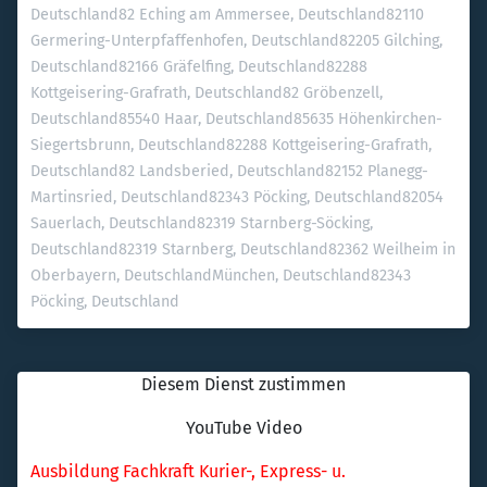
Deutschland
82 Eching am Ammersee, Deutschland
82110 
Germering-Unterpfaffenhofen, Deutschland
82205 Gilching, 
Deutschland
82166 Gräfelfing, Deutschland
82288 
Kottgeisering-Grafrath, Deutschland
82 Gröbenzell, 
Deutschland
85540 Haar, Deutschland
85635 Höhenkirchen-
Siegertsbrunn, Deutschland
82288 Kottgeisering-Grafrath, 
Deutschland
82 Landsberied, Deutschland
82152 Planegg-
Martinsried, Deutschland
82343 Pöcking, Deutschland
82054 
Sauerlach, Deutschland
82319 Starnberg-Söcking, 
Deutschland
82319 Starnberg, Deutschland
82362 Weilheim in 
Oberbayern, Deutschland
München, Deutschland
82343 
Pöcking, Deutschland
Diesem Dienst zustimmen
YouTube Video
Ausbildung Fachkraft Kurier-, Express- u. 