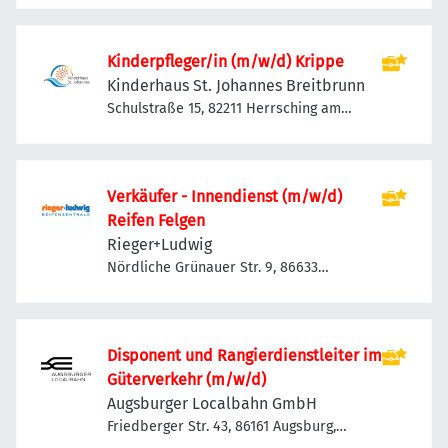
Kinderpfleger/in (m/w/d) Krippe
Kinderhaus St. Johannes Breitbrunn
Schulstraße 15, 82211 Herrsching am
Ammersee-Breitbrunn am Ammersee,
Deutschland
Verkäufer - Innendienst (m/w/d)
Reifen Felgen
Rieger+Ludwig
Nördliche Grünauer Str. 9, 86633
Neuburg an der Donau, Deutschland
Dis­po­nent und Ran­gier­dienst­lei­ter im
Gü­ter­ver­kehr (m/w/d)
Augsburger Localbahn GmbH
Friedberger Str. 43, 86161 Augsburg,
Deutschland