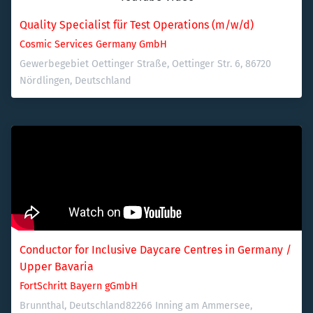
Quality Specialist für Test Operations (m/w/d)
Cosmic Services Germany GmbH
Gewerbegebiet Oettinger Straße, Oettinger Str. 6, 86720 
Nördlingen, Deutschland
Conductor for Inclusive Daycare Centres in Germany / 
Upper Bavaria 
FortSchritt Bayern gGmbH
Brunnthal, Deutschland
82266 Inning am Ammersee, 