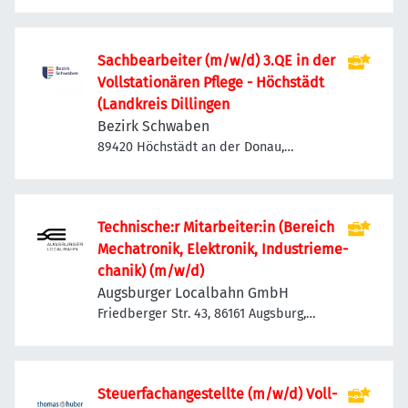
Sachbearbeiter (m/w/d) 3.QE in der
Vollstationären Pflege - Höchstädt
(Landkreis Dillingen
Bezirk Schwaben
89420 Höchstädt an der Donau,
Deutschland
Technische:r Mitarbeiter:in (Be­reich
Me­cha­tro­nik, Elek­tro­nik, In­dus­trie­me­
cha­nik) (m/w/d)
Augsburger Localbahn GmbH
Friedberger Str. 43, 86161 Augsburg,
Deutschland
Steuerfachangestellte (m/w/d) Voll-