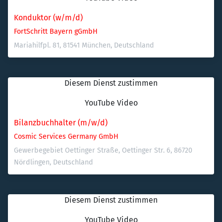
Konduktor (w/m/d)
FortSchritt Bayern gGmbH
Mariahilfpl. 81, 81541 München, Deutschland
Diesem Dienst zustimmen
YouTube Video
Bilanzbuchhalter (m/w/d)
Cosmic Services Germany GmbH
Gewerbegebiet Oettinger Straße, Oettinger Str. 6, 86720 
Nördlingen, Deutschland
Diesem Dienst zustimmen
YouTube Video