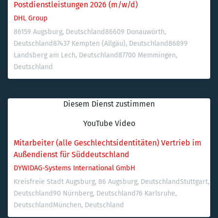
Postdienstleistungen 2026 (m/w/d)
DHL Group
86159 Augsburg, Deutschland
86609 Donauwörth, 
Deutschland
87437 Kempten (Allgäu), Deutschland
86899 
Landsberg am Lech, Deutschland
87700 Memmingen, 
Deutschland
Diesem Dienst zustimmen
YouTube Video
Mitarbeiter (alle Geschlechtsidentitäten) Vertrieb im 
Außendienst für Süddeutschland
DYWIDAG-Systems International GmbH
Kreisfreie Stadt Augsburg, 86 Augsburg, Deutschland
Stuttgart, 
Deutschland
90 Nürnberg, Deutschland
76 Karlsruhe, 
Deutschland
München, Deutschland