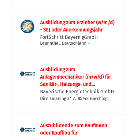
(Allgäu)-Hub, Deutschland
Ausbildung zum Erzieher (w/m/d)
- SEJ oder Anerkennungsjahr
FortSchritt Bayern gGmbH
Brunnthal, Deutschland
+
Ausbildung zum
Anlagenmechaniker (m/w/d) für
Sanitär-, Heizungs- und
Klimatechnik
Bayerische Energietechnik GmbH
Dirnismaning 34 A, 85748 Garching
bei München, Deutschland
Auszubildende zum Kaufmann
oder Kauffrau für