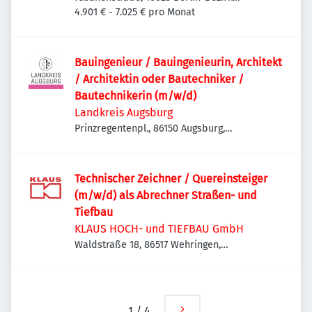
Charlottenburg-Wilmersdorf, Deutschland
4.901 € - 7.025 € pro Monat
Bauingenieur / Bauingenieurin, Architekt
/ Architektin oder Bautechniker /
Bautechnikerin (m/w/d)
Landkreis Augsburg
Prinzregentenpl., 86150 Augsburg,
Deutschland
Technischer Zeichner / Quereinsteiger
(m/w/d) als Abrechner Straßen- und
Tiefbau
KLAUS HOCH- und TIEFBAU GmbH
Waldstraße 18, 86517 Wehringen,
Deutschland
1
/
4