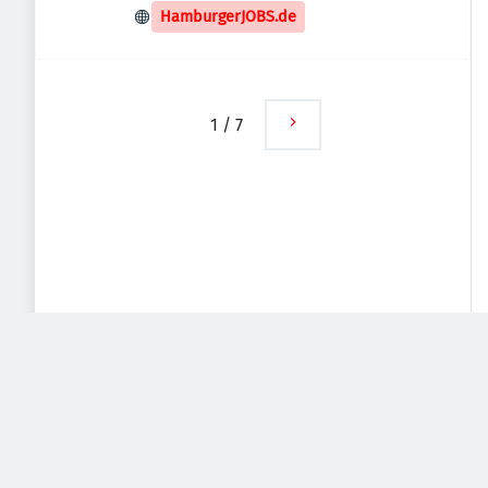
HamburgerJOBS.de
1
/
7