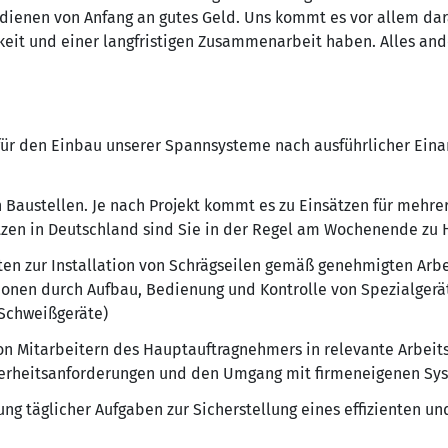
rdienen von Anfang an gutes Geld. Uns kommt es vor allem dar
gkeit und einer langfristigen Zusammenarbeit haben. Alles an
ür den Einbau unserer Spannsysteme nach ausführlicher Einar
n Baustellen. Je nach Projekt kommt es zu Einsätzen für mehr
tzen in Deutschland sind Sie in der Regel am Wochenende zu 
iten zur Installation von Schrägseilen gemäß genehmigten Ar
ionen durch Aufbau, Bedienung und Kontrolle von Spezialgerä
Schweißgeräte)
n Mitarbeitern des Hauptauftragnehmers in relevante Arbeits
cherheitsanforderungen und den Umgang mit firmeneigenen Sy
ng täglicher Aufgaben zur Sicherstellung eines effizienten u