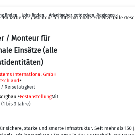
ng finden
Jobs finden
Arbeitgeber entdecken
Regionen
Bauarbeiter / Monteur für internationale Einsätze (alle Gesc
Haupt-Navigation
r / Monteur für
nale Einsätze (alle
tidentitäten)
tems International GmbH
tschland
+
/ Reisetätigkeit
Bergbau
+
Festanstellung
Mit
(1 bis 3 Jahre)
für sichere, starke und smarte Infrastruktur. Seit mehr als 150