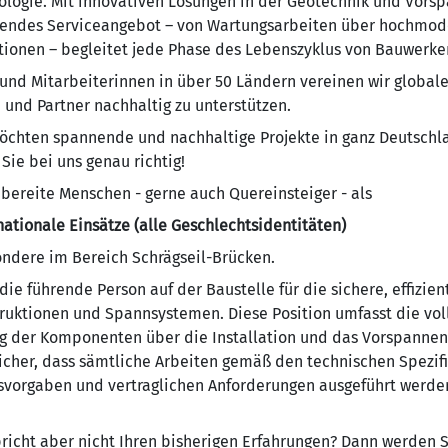
ologie. Mit innovativen Lösungen in der Geotechnik und Vorsp
ssendes Serviceangebot – von Wartungsarbeiten über hochmo
ktionen – begleitet jede Phase des Lebenszyklus von Bauwerke
 und Mitarbeiterinnen in über 50 Ländern vereinen wir globale
und Partner nachhaltig zu unterstützen.
möchten spannende und nachhaltige Projekte in ganz Deutsch
Sie bei uns genau richtig!
bereite Menschen - gerne auch Quereinsteiger - als
nationale Einsätze (alle Geschlechtsidentitäten)
ondere im Bereich Schrägseil-Brücken.
die führende Person auf der Baustelle für die sichere, effizie
struktionen und Spannsystemen. Diese Position umfasst die vo
ng der Komponenten über die Installation und das Vorspannen 
sicher, dass sämtliche Arbeiten gemäß den technischen Spezif
svorgaben und vertraglichen Anforderungen ausgeführt werden
spricht aber nicht Ihren bisherigen Erfahrungen? Dann werden S