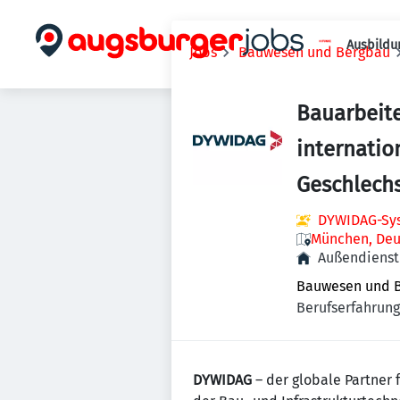
Ausbildu
Jobs
Bauwesen und Bergbau
Bauarbeite
internatio
Geschlechs
DYWIDAG-Sys
München, Deu
Außendienst 
Bauwesen und 
Berufserfahrung 
DYWIDAG
– der globale Partner 