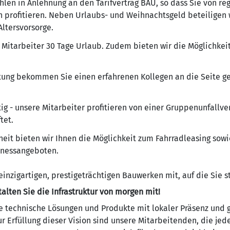
ahlen in Anlehnung an den Tarifvertrag BAU, so dass Sie von 
n profitieren. Neben Urlaubs- und Weihnachtsgeld beteilige
Altersvorsorge.
- Mitarbeiter 30 Tage Urlaub. Zudem bieten wir die Möglichke
tung bekommen Sie einen erfahrenen Kollegen an die Seite geste
htig - unsere Mitarbeiter profitieren von einer Gruppenunfallve
tet.
heit bieten wir Ihnen die Möglichkeit zum Fahrradleasing sowi
llnessangeboten.
einzigartigen, prestigeträchtigen Bauwerken mit, auf die Sie s
talten Sie die Infrastruktur von morgen mit!
ige technische Lösungen und Produkte mit lokaler Präsenz und
ur Erfüllung dieser Vision sind unsere Mitarbeitenden, die jed