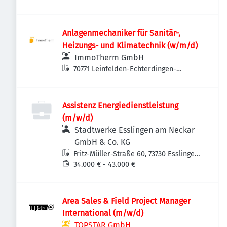
Deutschland
Anlagenmechaniker für Sanitär-,
Heizungs- und Klimatechnik (w/m/d)
ImmoTherm GmbH
70771 Leinfelden-Echterdingen-
Echterdingen, Deutschland
Assistenz Energiedienstleistung
(m/w/d)
Stadtwerke Esslingen am Neckar
GmbH & Co. KG
Fritz-Müller-Straße 60, 73730 Esslingen
am Neckar-Oberesslingen,
34.000 € - 43.000 €
Deutschland
Area Sales & Field Project Manager
International (m/w/d)
TOPSTAR GmbH