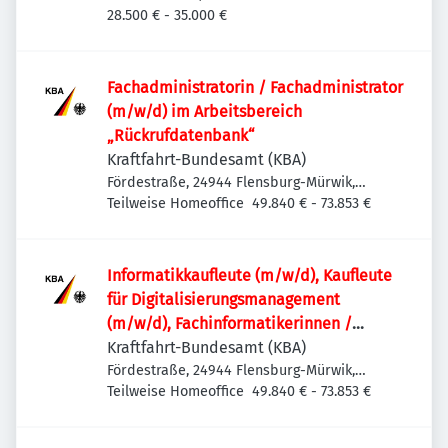
Aspern, Deutschland
28.500 € - 35.000 €
Fachadministratorin / Fachadministrator
(m/w/d) im Arbeitsbereich
„Rückrufdatenbank“
Kraftfahrt-Bundesamt (KBA)
Fördestraße, 24944 Flensburg-Mürwik,
Deutschland
Teilweise Homeoffice
49.840 € - 73.853 €
Informatik­kaufleute (m/w/d), Kaufleute
für Digitalisierungs­management
(m/w/d), Fachinformatikerinnen /
Fachinformatiker (m/w/d) oder
Kraftfahrt-Bundesamt (KBA)
vergleichbare IT-Ausbildung für den IT-
Fördestraße, 24944 Flensburg-Mürwik,
Deutschland
Teilweise Homeoffice
49.840 € - 73.853 €
Leitstand im Rechenzentrum