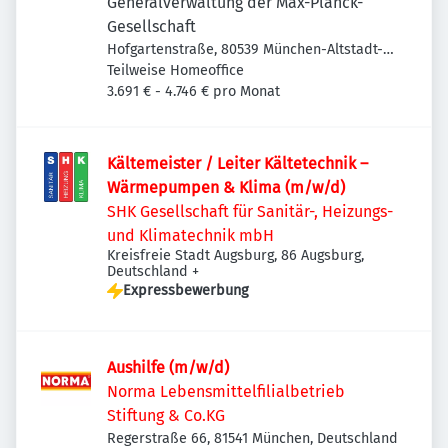
Generalverwaltung der Max-Planck-
Gesellschaft
Hofgartenstraße, 80539 München-Altstadt-
Lehel, Deutschland
Teilweise Homeoffice
3.691 € - 4.746 € pro Monat
Kältemeister / Leiter Kältetechnik –
Wärmepumpen & Klima (m/w/d)
SHK Gesellschaft für Sanitär-, Heizungs-
und Klimatechnik mbH
Kreisfreie Stadt Augsburg, 86 Augsburg,
Deutschland
+
Expressbewerbung
Aushilfe (m/w/d)
Norma Lebensmittelfilialbetrieb
Stiftung & Co.KG
Regerstraße 66, 81541 München, Deutschland