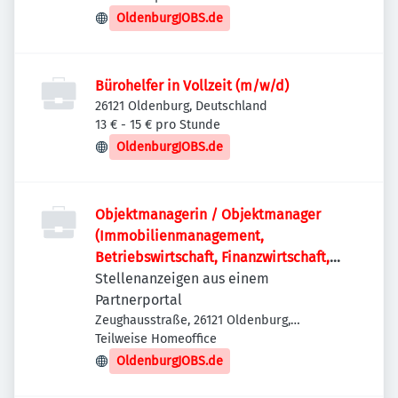
OldenburgJOBS.de
Bürohelfer in Vollzeit (m/w/d)
26121 Oldenburg, Deutschland
13 € - 15 € pro Stunde
OldenburgJOBS.de
Objektmanagerin / Objektmanager
(Immobilienmanagement,
Betriebswirtschaft, Finanzwirtschaft,
Wirtschaftsrecht) (w/m/d)
Stellenanzeigen aus einem
Partnerportal
Zeughausstraße, 26121 Oldenburg,
Deutschland
Teilweise Homeoffice
OldenburgJOBS.de