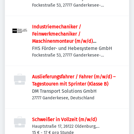
Projektvertrieb | International
Fockestraße 53, 27777 Ganderkesee-
Hoykenkamp, Deutschland
Industriemechaniker /
Feinwerkmechaniker /
Maschinenmonteur (m/w/d)
Maschinenbau | Anlagenbau |
FHS Förder- und Hebesysteme GmbH
Sondermaschinenbau | Service &
Fockestraße 53, 27777 Ganderkesee-
Hoykenkamp, Deutschland
Montage
Auslieferungsfahrer / Fahrer (m/w/d) –
Tagestouren mit Sprinter (Klasse B)
DM Transport Solutions GmbH
27777 Ganderkesee, Deutschland
Schweißer in Vollzeit (m/w/d)
Hauptstraße 17, 26122 Oldenburg,
Deutschland
15 € - 17 € pro Stunde