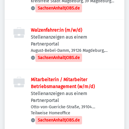
Kreisfreie Stadt Magdeburg, 39 Magdeburg,
Deutschland
SachsenAnhaltJOBS.de
Walzenfahrer:in (m/w/d)
Stellenanzeigen aus einem
Partnerportal
August-Bebel-Damm, 39126 Magdeburg,
Deutschland
SachsenAnhaltJOBS.de
Mitarbeiterin / Mitarbeiter
Betriebsmanagement (w/m/d)
Stellenanzeigen aus einem
Partnerportal
Otto-von-Guericke-Straße, 39104
Magdeburg-Altstadt, Deutschland
Teilweise Homeoffice
SachsenAnhaltJOBS.de