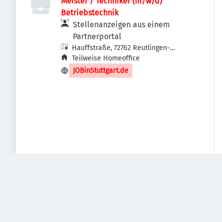
Meister / Techniker (m/w/d)
Betriebstechnik
Stellenanzeigen aus einem
Partnerportal
Hauffstraße, 72762 Reutlingen-
Betzingen, Deutschland
Teilweise Homeoffice
JOBinStuttgart.de