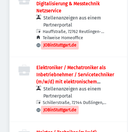
Digitalisierung & Messtechnik
Netzservice
Stellenanzeigen aus einem
Partnerportal
Hauffstraße, 72762 Reutlingen-
Betzingen, Deutschland
Teilweise Homeoffice
JOBinStuttgart.de
Elektroniker / Mechatroniker als
Inbetriebnehmer / Servicetechniker
(m/w/d) mit elektronischem
Hintergrund im Bereich
Stellenanzeigen aus einem
Schweißtechnik
Partnerportal
Schillerstraße, 72144 Dußlingen,
Deutschland
JOBinStuttgart.de