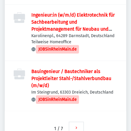
Ingenieur:in (w/m/d) Elektrotechnik für
Sachbearbeitung und
Projektmanagement für Neubau und
Instandsetzung von elektrotechnischen
Karolinenpl., 64289 Darmstadt, Deutschland
Teilweise Homeoffice
Anlagen (Schwerpunkt MS-Anlagen)
JOBSinRheinMain.de
Bauingenieur / Bautechniker als
Projektleiter Stahl-/Stahlverbundbau
(m/w/d)
Im Steingrund, 63303 Dreieich, Deutschland
JOBSinRheinMain.de
1
/
7