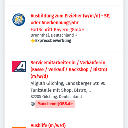
Ausbildung zum Erzieher (w/m/d) - SEJ
oder Anerkennungsjahr
FortSchritt Bayern gGmbH
Brunnthal, Deutschland
+
Expressbewerbung
Servicemitarbeiter:in / Verkäufer:in
(Kasse / Verkauf / Backshop / Bistro)
(m/w/d)
Allguth Gilching, Landsberger Str. 90:
Tankstelle mit Shop, Bistro,
Getränkemarkt, Waschstraße
82205 Gilching, Deutschland
MünchenerJOBS.de
Aushilfe (m/w/d)