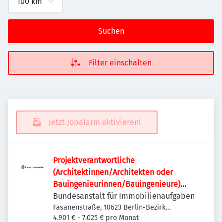
Suchen
Filter einschalten
Jetzt Jobalarm aktivieren!
Projektverantwortliche
(Architektinnen/Architekten oder
Bauingenieurinnen/Bauingenieure)
(w/m/d)
Bundesanstalt für Immobilienaufgaben
Fasanenstraße, 10623 Berlin-Bezirk
Charlottenburg-Wilmersdorf, Deutschland
4.901 € - 7.025 € pro Monat