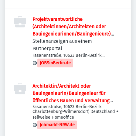
Projektverantwortliche
(Architektinnen/Architekten oder
Bauingenieurinnen/Bauingenieure)
(w/m/d)
Stellenanzeigen aus einem
Partnerportal
Fasanenstraße, 10623 Berlin-Bezirk
Charlottenburg-Wilmersdorf, Deutschland
JOBSinBerlin.de
Architektin/Architekt oder
Bauingenieurin/Bauingenieur für
öffentliches Bauen und Verwaltung
Fasanenstraße, 10623 Berlin-Bezirk
(w/m/d)
Charlottenburg-Wilmersdorf, Deutschland
+
Teilweise Homeoffice
Jobmarkt-NRW.de