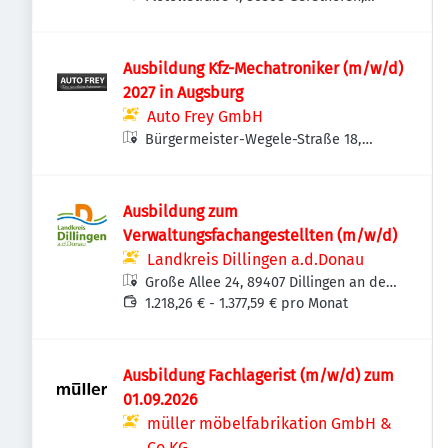
Deutschland
Ausbildung Kfz-Mechatroniker (m/w/d)
2027 in Augsburg
Auto Frey GmbH
Bürgermeister-Wegele-Straße 18,
86167 Augsburg, Deutschland
Ausbildung zum
Verwaltungsfachangestellten (m/w/d)
Landkreis Dillingen a.d.Donau
Große Allee 24, 89407 Dillingen an der
Donau, Deutschland
1.218,26 € - 1.377,59 € pro Monat
Ausbildung Fachlagerist (m/w/d) zum
01.09.2026
müller möbelfabrikation GmbH &
Co KG