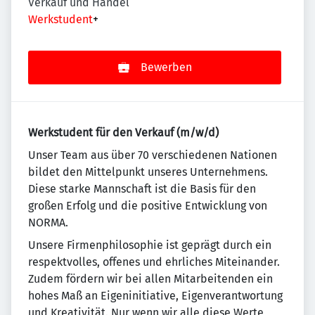
Verkauf und Handel
Werkstudent
+
Bewerben
Werkstudent für den Verkauf (m/w/d)
Un­se­r Team aus über 70 ver­schie­de­nen Na­tio­nen
bildet den Mit­tel­punkt un­se­res Un­ter­neh­mens.
Diese starke Mannschaft ist die Basis für den
großen Erfolg und die positive Entwicklung von
NORMA.
Unsere Firmenphilosophie ist geprägt durch ein
re­spekt­vol­les, offenes und ehr­li­ches Mit­ein­an­der.
Zudem fördern wir bei allen Mitarbeitenden ein
ho­hes Maß an Eigeninitiative, Eigenverantwortung
und Krea­ti­vi­tät. Nur wenn wir alle diese Werte