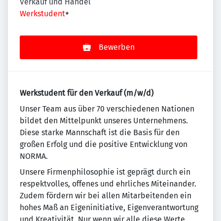
Verkauf und Handel
Werkstudent
+
Bewerben
Werkstudent für den Verkauf (m/w/d)
Un­se­r Team aus über 70 ver­schie­de­nen Na­tio­nen
bildet den Mit­tel­punkt un­se­res Un­ter­neh­mens.
Diese starke Mannschaft ist die Basis für den
großen Erfolg und die positive Entwicklung von
NORMA.
Unsere Firmenphilosophie ist geprägt durch ein
re­spekt­vol­les, offenes und ehr­li­ches Mit­ein­an­der.
Zudem fördern wir bei allen Mitarbeitenden ein
ho­hes Maß an Eigeninitiative, Eigenverantwortung
und Krea­ti­vi­tät. Nur wenn wir alle diese Werte