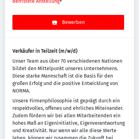
Befristete Anstellung
+
Bewerben
Verkäufer in Teilzeit (m/w/d)
Un­se­r Team aus über 70 ver­schie­de­nen Na­tio­nen
bildet den Mit­tel­punkt un­se­res Un­ter­neh­mens.
Diese starke Mannschaft ist die Basis für den
großen Erfolg und die positive Entwicklung von
NORMA.
Unsere Firmenphilosophie ist geprägt durch ein
re­spekt­vol­les, offenes und ehr­li­ches Mit­ein­an­der.
Zudem fördern wir bei allen Mitarbeitenden ein
ho­hes Maß an Eigeninitiative, Eigenverantwortung
und Krea­ti­vi­tät. Nur wenn wir alle diese Werte
leben, können wir zusammen die Zukunft bei