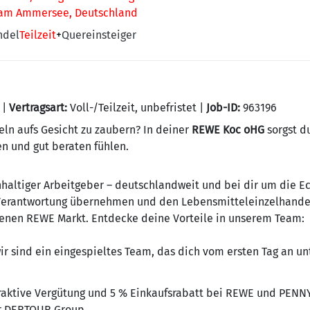
 am Ammersee, Deutschland
ndel
Teilzeit
+
Quereinsteiger
 |
Vertragsart:
Voll-/Teilzeit, unbefristet |
Job-ID:
963196
eln aufs Gesicht zu zaubern? In deiner
REWE Koc oHG
sorgst d
n und gut beraten fühlen.
haltiger Arbeitgeber – deutschlandweit und bei dir um die Ec
 Verantwortung übernehmen und den Lebensmitteleinzelhandel 
enen REWE Markt. Entdecke deine Vorteile in unserem Team:
ir sind ein eingespieltes Team, das dich vom ersten Tag an un
raktive Vergütung und 5 % Einkaufsrabatt bei REWE und PENN
r DERTOUR Group