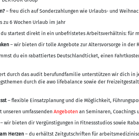
in?
– freu dich auf Sonderzahlungen wie Urlaubs- und Weihnac
is zu 6 Wochen Urlaub im Jahr
 du startest direkt in ein unbefristetes Arbeitsverhältnis: für
nken
– wir bieten dir tolle Angebote zur Altersvorsorge in de
mst du ein rabattiertes Deutschlandticket, einen Fahrtkoste
iert durch das audit berufundfamilie unterstützen wir dich in
gsthemen durch die awo lifebalance sowie der Freizeitgestal
sst
– flexible Einsatzplanung und die Möglichkeit, Führungspo
t unseren umfassenden
Angeboten
an Seminaren, Coachings u
– wir bieten dir Vergünstigungen in Fitnessstudios sowie Rab
s am Herzen
– du erhältst Zeitgutschriften für arbeitsmedizin