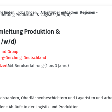
ng finden
Jobs finden
Arbeitgeber entdecken
Regionen
amleitung Produktion & Logistik (m/w/d)
Haupt-Navigation
amleitung Produktion &
m/w/d)
mid Group
erg-Derching, Deutschland
lzeit
Mit Berufserfahrung (1 bis 3 Jahre)
ndstrahlern, Oberflächenbeschichtern und Lageristen und arbe
dene Abläufe in der Logistik und Produktion