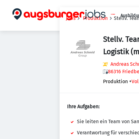
Ausbildu
Jobs
Produktion
Stellv. Te
Stellv. Te
Logistik (
Andreas Sch
86316 Friedb
Produktion
+
Vol
Ihre Aufgaben:
Sie leiten ein Team von Sa
Verantwortung für verschie