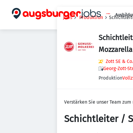
Ausbildu
Jobs
Produktion
Schichtlei
Schichtlei
Mozzarella
Zott SE & Co
Georg-Zott-St
Produktion
Vollz
Verstärken Sie unser Team zum 
Schichtleiter /