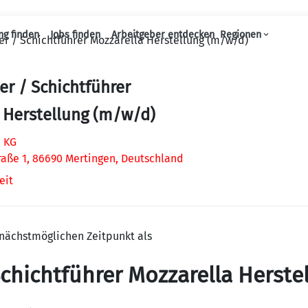
ng finden
Jobs finden
Arbeitgeber entdecken
Regionen
ter / Schichtführer Mozzarella Herstellung (m/w/d)
Haupt-Navigation
ter / Schichtführer
 Herstellung (m/w/d)
. KG
raße 1, 86690 Mertingen, Deutschland
eit
nächstmöglichen Zeitpunkt als
 Schichtführer Mozzarella Herst