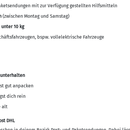
aketsendungen mit zur Verfügung gestellten Hilfsmitteln
n
(zwischen Montag und Samstag)
 unter 10 kg
häftsfahrzeugen, bspw. vollelektrische Fahrzeuge
unterhalten
st gut anpacken
st dich rein
 alt
ost DHL
chen in deinem Bezirk Post- und Paketsendungen. Dabei läss