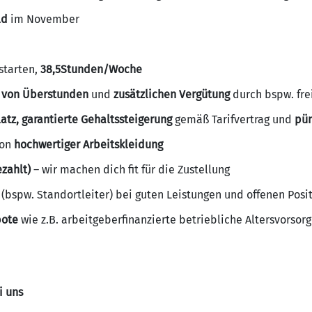
ld
im November
starten,
38,5Stunden/Woche
 von Überstunden
und
zusätzlichen Vergütung
durch bspw. frei
latz, garantierte Gehaltssteigerung
gemäß Tarifvertrag und
pün
von
hochwertiger Arbeitskleidung
zahlt)
– wir machen dich fit für die Zustellung
(bspw. Standortleiter) bei guten Leistungen und offenen Pos
bote
wie z.B. arbeitgeberfinanzierte betriebliche Altersvorsorg
i uns