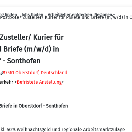
ng finden
Jobs finden
Arbeitgeber entdecken
Regionen
Postbote/ Zusteller/ Kurier für Pakete und Briefe (m/w/d) in 
Haupt-Navigation
Zusteller/ Kurier für
 Briefe (m/w/d) in
 - Sonthofen
87561 Oberstdorf, Deutschland
erkehr
+
Befristete Anstellung
+
riefe in Oberstdorf - Sonthofen
kl. 50% Weihnachtsgeld und regionale Arbeitsmarktzulage