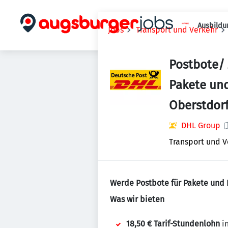
Ausbildu
Jobs
Transport und Verkehr
Postbote/ 
Pakete und
Oberstdorf
DHL Group
Transport und V
Werde Postbote für Pakete und B
Was wir bieten
18,50 € Tarif-Stundenlohn
in