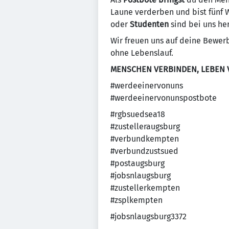
Laune verderben und bist fünf
oder
Studenten
sind bei uns her
Wir freuen uns auf deine Bewer
ohne Lebenslauf.
MENSCHEN VERBINDEN, LEBEN
#werdeeinervonuns
#werdeeinervonunspostbote
#rgbsuedsea18
#zustelleraugsburg
#verbundkempten
#verbundzustsued
#postaugsburg
#jobsnlaugsburg
#zustellerkempten
#zsplkempten
#jobsnlaugsburg3372