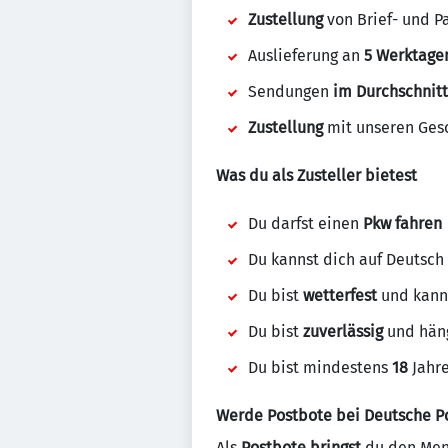
Zustellung
von Brief- und P
Auslieferung an
5 Werktage
Sendungen
im Durchschnitt
Zustellung
mit unseren Gesc
Was du als Zusteller bietest
Du darfst einen
Pkw fahren
Du kannst dich auf Deutsch
Du bist
wetterfest
und kann
Du bist
zuverlässig
und häng
Du bist mindestens
18
Jahre
Werde Postbote bei Deutsche P
Als
Postbote bringst
du den Mens