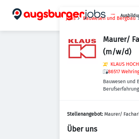
Ausbildu
Jobs
Bauwesen und Bergbau
Maurer/ F
(m/w/d)
KLAUS HOCH
86517 Wehrin
Bauwesen und 
Berufserfahrung 
Stellenangebot:
Maurer/ Fachar
Über uns