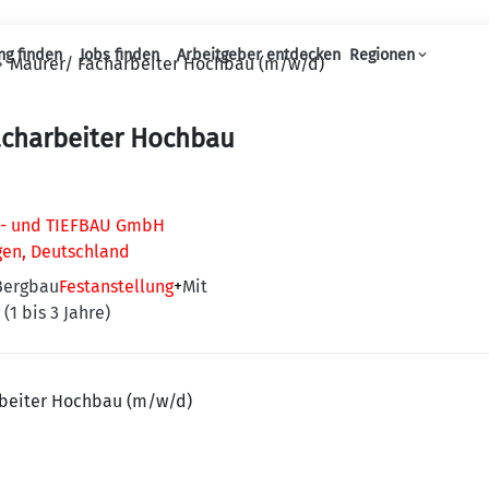
ng finden
Jobs finden
Arbeitgeber entdecken
Regionen
Maurer/ Facharbeiter Hochbau (m/w/d)
Haupt-Navigation
acharbeiter Hochbau
- und TIEFBAU GmbH
gen, Deutschland
Bergbau
Festanstellung
+
Mit
(1 bis 3 Jahre)
beiter Hochbau (m/w/d)